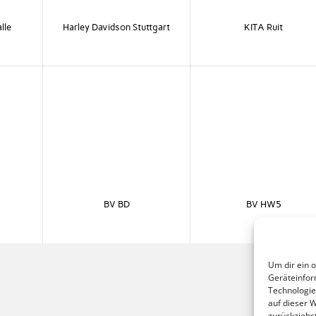
lle
Harley Davidson Stuttgart
KITA Ruit
BV BD
BV HW5
Um dir ein 
Geräteinfor
Technologie
auf dieser 
zurückziehs